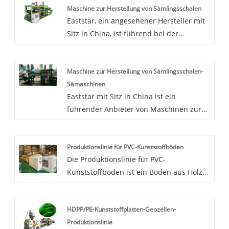
Maschine zur Herstellung von Sämlingsschalen
Eaststar, ein angesehener Hersteller mit
Sitz in China, ist führend bei der
Herstellung hochwertiger Maschinen zur
Herstellung von Setzlingsschalen. Ihre
Maschine zur Herstellung von Sämlingsschalen-
hochmoderne Fabrik und ihr
Sämaschinen
unerschütterliches Engagement für
Eaststar mit Sitz in China ist ein
Spitzenleistungen haben Eaststars
führender Anbieter von Maschinen zur
Position als vertrauenswürdiger Lieferant
Herstellung von Setzlingsschalen-
in der Landmaschinenindustrie gefestigt.
Sämaschinen. Diese Maschinen wurden
Produktionslinie für PVC-Kunststoffböden
sorgfältig gefertigt, um den
Die Produktionslinie für PVC-
Anforderungen von Baumschulen und
Kunststoffböden ist ein Boden aus Holz-
landwirtschaftlichen Betrieben gerecht
Kunststoff-Verbundmaterial. Es hat die
zu werden. Die hochmoderne Fabrik von
gleichen Verarbeitungseigenschaften wie
Eaststar nutzt modernste Technologie zur
HDPP/PE-Kunststoffplatten-Geozellen-
Holz. Es kann mit gewöhnlichen
Herstellung hochwertiger Geräte. Durch
Produktionslinie
Werkzeugen gesägt, gebohrt und
die Zusammenarbeit mit