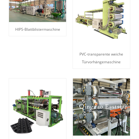
HIPS-Blattblistermaschine
PVC-transparente weiche
Türvorhängemaschine