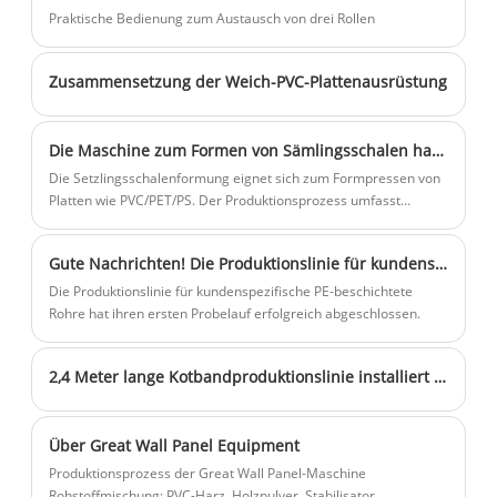
die Abdichtung in Hydraulik-, Tunnel-
können verschiedene Texturen erzeugen,
gesamten Produktionslinie bilden.
Praktische Bedienung zum Austausch von drei Rollen
und anderen Ingenieurprojekten
z. B. Schildkrötenmuster,
herzustellen. Die Ausrüstung
Orangenschalenmuster und
Zusammensetzung der Weich-PVC-Plattenausrüstung
gewährleistet präzise Abmessungen und
Schachbrettmuster. PVC-
eine hervorragende Siegelleistung mit
Schildkrötenbrettausrüstung kann nach
automatischer Steuerung und
Kundenwunsch verarbeitet und
​Die Maschine zum Formen von Sämlingsschalen hat die Tests abgeschlossen
unterstützt so die kundenspezifische
angepasst werden.
Die Setzlingsschalenformung eignet sich zum Formpressen von
Platten wie PVC/PET/PS. Der Produktionsprozess umfasst
Produktion.
Formen, Schneiden, Stanzen und Stapeln.
​Gute Nachrichten! Die Produktionslinie für kundenspezifische PE-beschichtete Rohre hat ihren ersten Probelauf erfolgreich abgeschlossen!
Die Produktionslinie für kundenspezifische PE-beschichtete
Rohre hat ihren ersten Probelauf erfolgreich abgeschlossen.
2,4 Meter lange Kotbandproduktionslinie installiert und bereit für die Verpackung
Über Great Wall Panel Equipment
Produktionsprozess der Great Wall Panel-Maschine
Rohstoffmischung: PVC-Harz, Holzpulver, Stabilisator,