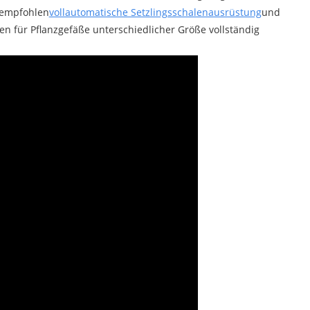
 empfohlen
vollautomatische Setzlingsschalenausrüstung
und
 für Pflanzgefäße unterschiedlicher Größe vollständig