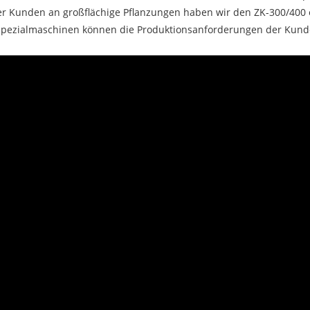
der Kunden an großflächige Pflanzungen haben wir den ZK-300/400
 Spezialmaschinen können die Produktionsanforderungen der Kunden