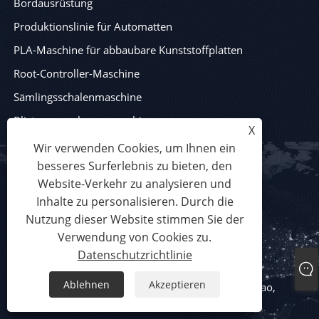
Bordausrüstung
Produktionslinie für Automatten
PLA-Maschine für abbaubare Kunststoffplatten
Root-Controller-Maschine
Sämlingsschalenmaschine
Blisterverpackungsmaschinen
X
Wir verwenden Cookies, um Ihnen ein
besseres Surferlebnis zu bieten, den
Website-Verkehr zu analysieren und
KONTAKTIEREN SIE UNS
Inhalte zu personalisieren. Durch die
Nutzung dieser Website stimmen Sie der
Tel: +86-13791907655
Verwendung von Cookies zu.
Email: 13791907655@139.com
Datenschutzrichtlinie
Adresse: Westliches Ende der Shandong Road,
Ablehnen
Akzeptieren
Industriepark Beiguan, Stadt Jiaozhou, Stadt Qingdao,
Provinz Shandong